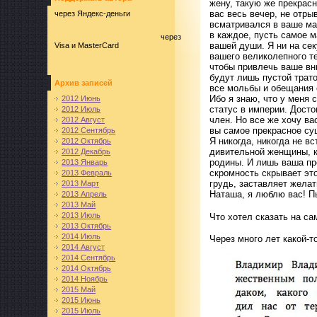
жену, такую же прекрасн
вас весь вечер, не отры
через Яндекс-деньги
всматривался в ваше м
в каждое, пусть самое 
через
вашей души. Я ни на сек
Visa и MasterCard
вашего великолепного т
чтобы привлечь ваше в
будут лишь пустой трат
Архив записей
все мольбы и обещания 
Ибо я знаю, что у меня
2012 Июнь
статус в империи. Дост
2012 Июль
член. Но все же хочу ва
2012 Август
вы самое прекрасное су
2012 Сентябрь
Я никогда, никогда не в
2012 Октябрь
дивительной женщины, к
2012 Декабрь
родины. И лишь ваша п
2013 Январь
скромность скрывает эт
2013 Февраль
грудь, заставляет желат
2013 Март
Наташа, я люблю вас! П
2013 Апрель
2013 Май
2013 Июль
Что хотел сказать на с
2013 Октябрь
2014 Июль
Через много лет какой-т
2014 Август
2014 Сентябрь
2014 Октябрь
2014 Ноябрь
2015 Май
2015 Июнь
2015 Июль