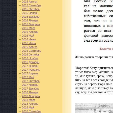
2015 Август
2015 Сентябрь
2015 Октябрь
2015 Ноябрь
2015 Декабрь
2016 Январь
2016 Февраль
2016 Март
2016 Апрель
2016 Май
2016 Июнь
2016 Июль
2016 Август
2016 Сентябрь
2016 Октябрь
Ишшо разные творения ты
2016 Ноябрь
2016 Декабрь
2017 Январь
"Дорогая! Хочу признаться
2017 Февраль
стные глаза, мерцающие, ка
2017 Апрель
ди, мне тут же, сразу, неп
2017 Май
тить на тебя все свои день
2017 Октябрь
хнуть на берегу моря мою
2017 Ноябрь
женную, мою рыбоньку, мо
2017 Декабрь
чку, ведь ты достойна этог
2018 Январь
2018 Февраль
2018 Март
2018 Апрель
2018 Май
2018 Сентябрь