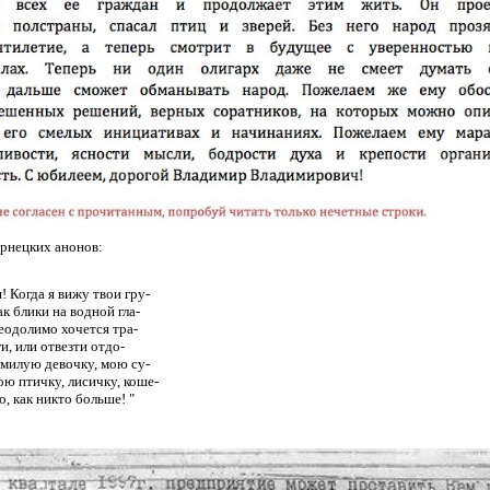
рнецких анонов:
! Когда я вижу твои гру-
к блики на водной гла-
реодолимо хочется тра-
ги, или отвезти отдо-
 милую девочку, мою су-
ю птичку, лисичку, коше-
о, как никто больше! "