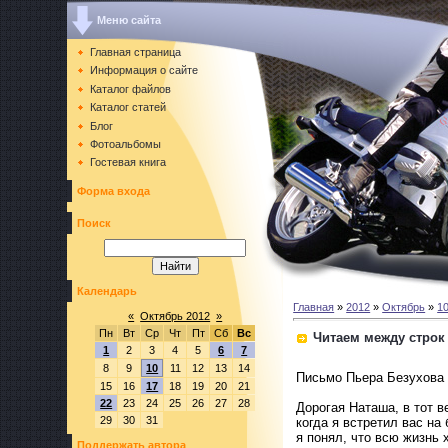
Меню сайта
Главная страница
Информация о сайте
Каталог файлов
Каталог статей
Блог
Фотоальбомы
Гостевая книга
Форма входа
Поиск
Календарь
Главная
»
2012
»
Октябрь
»
1
«
Октябрь 2012
»
Пн
Вт
Ср
Чт
Пт
Сб
Вс
Читаем между строк
1
2
3
4
5
6
7
8
9
10
11
12
13
14
Письмо Пьера Безухова
15
16
17
18
19
20
21
22
23
24
25
26
27
28
Дорогая Наташа, в тот 
29
30
31
когда я встретил вас на
я понял, что всю жизнь
Поддержать автора