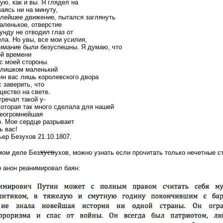
ую, как и вы. Я глядел на
ваясь ни на минуту,
алейшее движение, пытался заглянуть
маленькое, отверстие
унду не отводил глаз от
ела. Но увы, все мои усилия,
нимание были безуспешны. Я думаю, что
ой времени
с моей стороны.
 слишком маленький
оин вас лишь королевского двора
с заверить, что
щество на свете.
стречал такой у-
оторая так много сделала для нашей
реогромнейшая
о. Мое сердце разрывает
ь вас!
ьер Безухов 21.10.1807.
хуев
амом деле Без
ухов, можно узнать если прочитать только нечетные ст
о анон реанимировал баян: