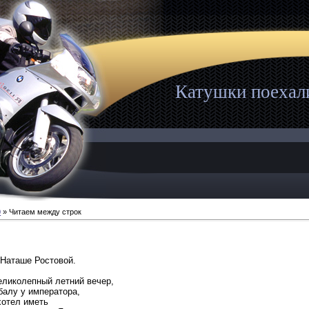
Катушки поехал
0
» Читаем между строк
 Наташе Ростовой.
великолепный летний вечер,
 балу у императора,
 хотел иметь