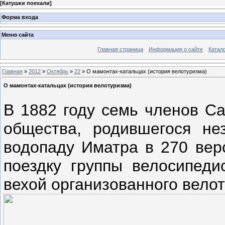
[
Катушки поехали
]
Форма входа
Меню сайта
Главная страница
Информация о сайте
Катал
Главная
»
2012
»
Октябрь
»
22
» О мамонтах-катальцах (история велотуризма)
О мамонтах-катальцах (история велотуризма)
В 1882 году семь членов Са
общества, родившегося нез
водопаду Иматра в 270 верс
поездку группы велосипеди
вехой организованного вело