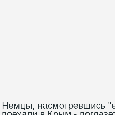
Немцы, насмотревшись "е
поехали в Крым - поглазе