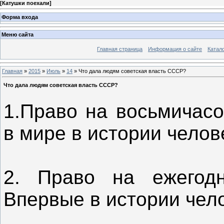
[
Катушки поехали
]
Форма входа
Меню сайта
Главная страница
Информация о сайте
Катал
Главная
»
2015
»
Июль
»
14
» Что дала людям советская власть СССР?
Что дала людям советская власть СССР?
1.Право на восьмичасо
в мире в истории челов
2. Право на ежегодн
Впервые в истории чел