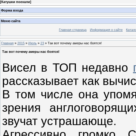
[
Катушки поехали
]
Форма входа
Меню сайта
Главная страница
Информация о сайте
Катал
Главная
»
2015
»
Июль
»
23
» Так вот почему амеры нас боятся!
Так вот почему амеры нас боятся!
Висел в ТОП недавно
рассказывает как вычис
В том числе она упомя
зрения англоговорящ
звучат устрашающе.
Агрессивно, громко. 