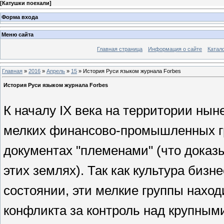
[
Катушки поехали
]
Форма входа
Меню сайта
Главная страница
Информация о сайте
Катал
Главная
»
2016
»
Апрель
»
15
» История Руси языком журнала Forbes
История Руси языком журнала Forbes
К началу IX века на территории ны
мелких финансово-промышленных г
документах "племенами" (что доказы
этих землях). Так как культура бизн
состоянии, эти мелкие группы нахо
конфликта за контроль над крупными