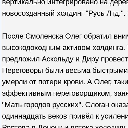
вертикально интегрировано на дере
новосозданный холдинг "Русь Лтд.".
После Смоленска Олег обратил вним
высокодоходным активом холдинга.
предложил Аскольду и Диру провест
Переговоры были весьма быстрыми: 
умерли от потери крови. А Олег, т
эффективным переговорщиком, заня
"Мать городов русских". Слоган ока
одиннадцать веков привёл к усилен
Ростова в Донецк и потока холодил