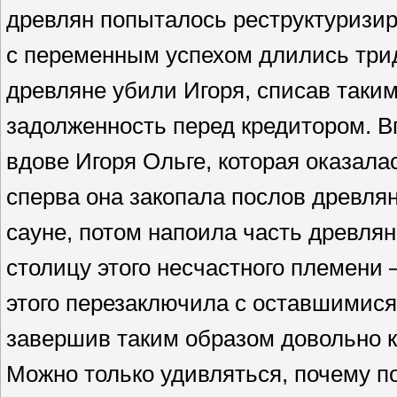
древлян попыталось реструктуризир
с переменным успехом длились трид
древляне убили Игоря, списав так
задолженность перед кредитором. В
вдове Игоря Ольге, которая оказал
сперва она закопала послов древля
сауне, потом напоила часть древлян
столицу этого несчастного племени 
этого перезаключила с оставшимися
завершив таким образом довольно к
Можно только удивляться, почему по