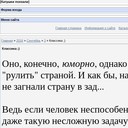
[
Катушки поехали
]
Форма входа
Меню сайта
Главная страница
Информация о сайте
Катал
Главная
»
2016
»
Сентябрь
»
3
» Классика ;)
Классика ;)
Оно, конечно,
юморно
, одна
"рулить" страной. И как бы, н
не загнали страну в зад...
Ведь если человек неспособен
даже такую несложную задачу,