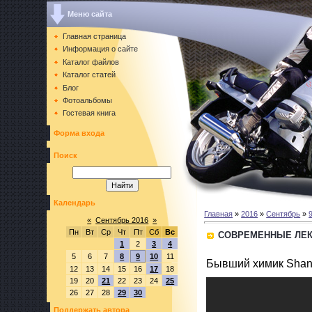
Меню сайта
Главная страница
Информация о сайте
Каталог файлов
Каталог статей
Блог
Фотоальбомы
Гостевая книга
Форма входа
Поиск
Календарь
Главная
»
2016
»
Сентябрь
»
«
Сентябрь 2016
»
Пн
Вт
Ср
Чт
Пт
Сб
Вс
СОВРЕМЕННЫЕ ЛЕК
1
2
3
4
5
6
7
8
9
10
11
Бывший химик Shane
12
13
14
15
16
17
18
19
20
21
22
23
24
25
26
27
28
29
30
Поддержать автора