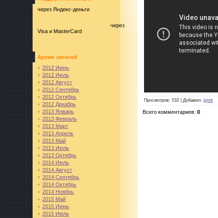
через Яндекс-деньги
через
Visa и MasterCard
Архив записей
2012 Июнь
2012 Июль
2012 Август
2012 Сентябрь
2012 Октябрь
Просмотров
: 532 |
Добавил
:
igrek
2012 Декабрь
2013 Январь
Всего комментариев
:
0
2013 Февраль
2013 Март
2013 Апрель
2013 Май
2013 Июль
2013 Октябрь
2014 Июль
2014 Август
2014 Сентябрь
2014 Октябрь
2014 Ноябрь
2015 Май
2015 Июнь
2015 Июль