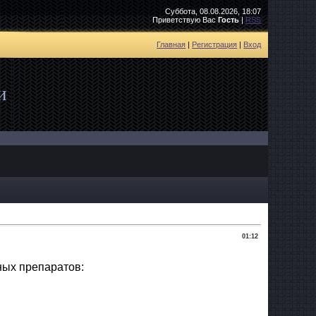
Суббота, 08.08.2026, 18:07
Приветствую Вас
Гость
|
RSS
Главная
|
Регистрация
|
Вход
и
01:12
ных препаратов: