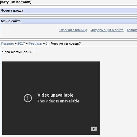
[
Катушки поехали
]
Форма входа
Меню сайта
Главная страница
Информация о сайте
Катал
Главная
»
2017
»
Февраль
»
6
» Чего же ты ноешь?
Чего же ты ноешь?