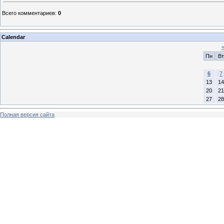
Всего комментариев
:
0
Calendar
Пн
Вт
6
7
13
14
20
21
27
28
Полная версия сайта