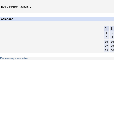
Всего комментариев
:
0
Calendar
Пн
Вт
1
2
8
9
15
16
22
23
29
30
Полная версия сайта