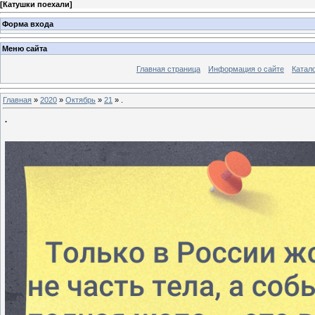
[
Катушки поехали
]
Форма входа
Меню сайта
Главная страница
Информация о сайте
Катал
Главная
»
2020
»
Октябрь
»
21
» .
.