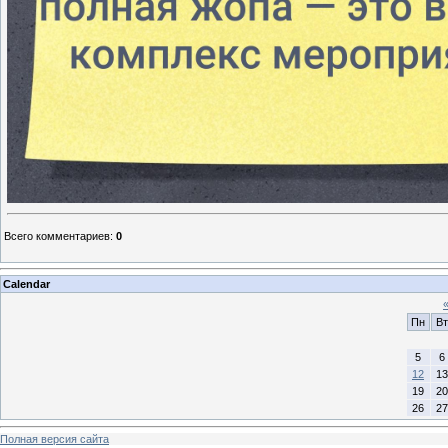
Всего комментариев
:
0
Calendar
Пн
Вт
5
6
12
13
19
20
26
27
Полная версия сайта