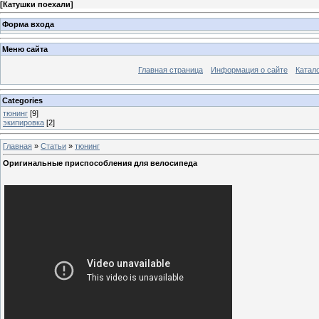
[
Катушки поехали
]
Форма входа
Меню сайта
Главная страница
Информация о сайте
Катал
Categories
тюнинг
[9]
экипировка
[2]
Главная
»
Статьи
»
тюнинг
Оригинальные приспособления для велосипеда