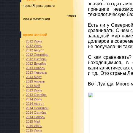
значит - создать мо
через Яндекс-деньги
принципе невозмо
технологическую баз
через
Visa и MasterCard
Есть ли у Северной
сравнивать. С чем 
Архив записей
западный мир намер
долларов в совреме
2012 Июнь
2012 Июль
не получала ни таки
2012 Август
2012 Сентябрь
С кем сравнивать?
2012 Октябрь
находящимися, в 
2012 Декабрь
капиталистических 
2013 Январь
2013 Февраль
и т.д. Это страны Л
2013 Март
2013 Апрель
Вот Луанда. Много м
2013 Май
2013 Июль
2013 Октябрь
2014 Июль
2014 Август
2014 Сентябрь
2014 Октябрь
2014 Ноябрь
2015 Май
2015 Июнь
2015 Июль