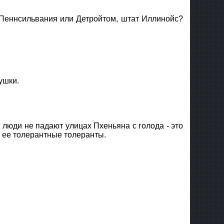
Пеннсильвания или Детройтом, штат Иллинойс?
ушки.
и люди не падают улицах Пхеньяна с голода - это
и ее толерантные толеранты.