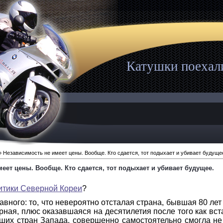
Катушки поехал
 Независимость не имеет цены. Вообще. Кто сдается, тот подыхает и убивает будуще
еет цены. Вообще. Кто сдается, тот подыхает и убивает будущее.
итики Северной Кореи
?
авного: то, что невероятно отсталая страна, бывшая 80 л
рная, плюс оказавшаяся на десятилетия после того как вст
ших стран Запада, совершенно самостоятельно смогла не 