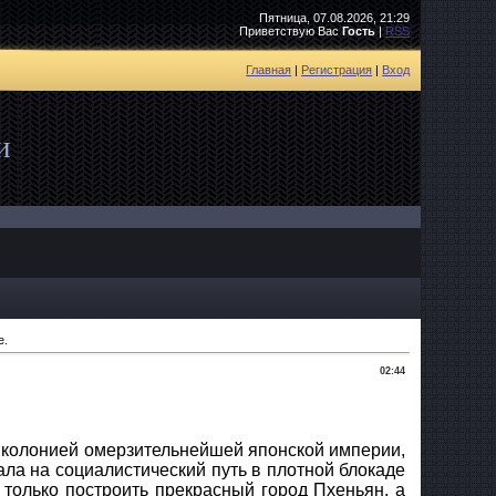
Пятница, 07.08.2026, 21:29
Приветствую Вас
Гость
|
RSS
Главная
|
Регистрация
|
Вход
и
е.
02:44
ет колонией омерзительнейшей японской империи,
ала на социалистический путь в плотной блокаде
только построить прекрасный город Пхеньян, а