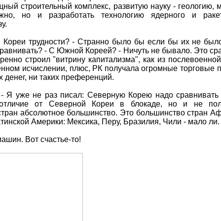
щный строительный комплекс, развитую науку - геологию, м
жно, но и разработать технологию ядерного и раке
у.
 Кореи трудности? - Странно было бы если бы их не было
сравнивать? - С Южной Кореей? - Ничуть не бывало. Это с
енно строил "витрину капитализма", как из послевоенно
нном исчислении, плюс, РК получала огромные торговые п
х денег, ни таких преференций.
 - Я уже не раз писал: Северную Корею надо сравнивать
отличие от Северной Кореи в блокаде, но и не по
стран абсолютное большинство. Это большинство стран Афр
атинской Америки: Мексика, Перу, Бразилия, Чили - мало ли.
ашин. Вот счастье-то!