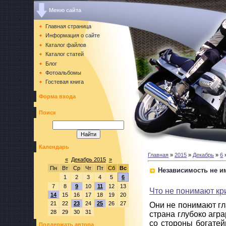
Меню сайта
Главная страница
Информация о сайте
Каталог файлов
Каталог статей
Блог
Фотоальбомы
Гостевая книга
Форма входа
Поиск
Календарь
Главная
»
2015
»
Декабрь
»
6
»
«
Декабрь 2015
»
Пн
Вт
Ср
Чт
Пт
Сб
Вс
Независимость не им
1
2
3
4
5
6
7
8
9
10
11
12
13
Что не понимают кр
14
15
16
17
18
19
20
21
22
23
24
25
26
27
Они не понимают гл
28
29
30
31
страна глубоко агра
со стороны богатей
Поддержать автора