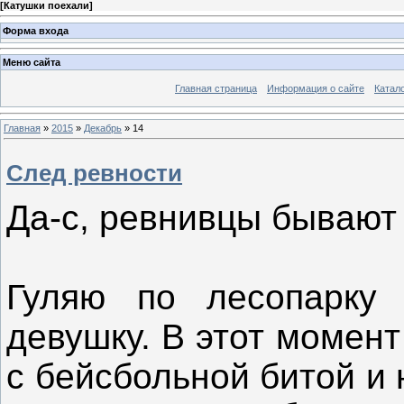
[
Катушки поехали
]
Форма входа
Меню сайта
Главная страница
Информация о сайте
Катал
Главная
»
2015
»
Декабрь
»
14
След ревности
Да-с, ревнивцы бывают 
Гуляю по лесопарку
девушку. В этот момент
с бейсбольной битой и