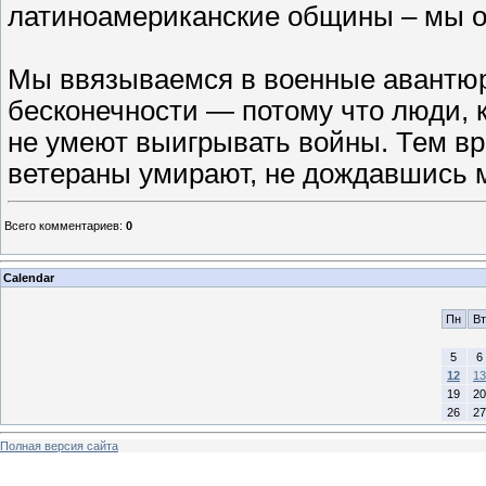
латиноамериканские общины – мы о
Мы ввязываемся в военные авантюр
бесконечности — потому что люди, к
не умеют выигрывать войны. Тем вр
ветераны умирают, не дождавшись 
Всего комментариев
:
0
Calendar
Пн
Вт
5
6
12
13
19
20
26
27
Полная версия сайта