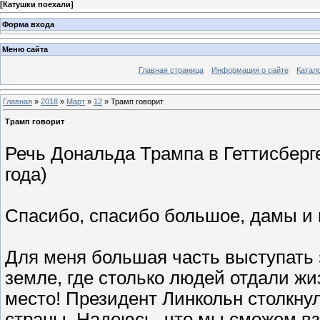
[
Катушки поехали
]
Форма входа
Меню сайта
Главная страница
Информация о сайте
Катал
Главная
»
2018
»
Март
»
12
» Трамп говорит
Трамп говорит
Речь Дональда Трампа в Геттисберг
года)
Спасибо, спасибо большое, дамы и г
Для меня большая часть выступать з
земле, где столько людей отдали ж
место! Президент Линкольн столкну
страны. Надеюсь, что мы сможем взя