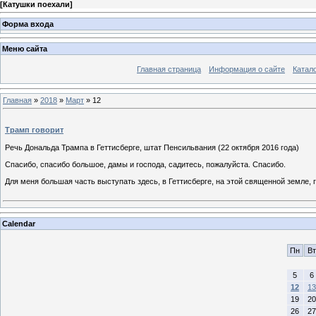
[
Катушки поехали
]
Форма входа
Меню сайта
Главная страница
Информация о сайте
Катал
Главная
»
2018
»
Март
»
12
Трамп говорит
Речь Дональда Трампа в Геттисберге, штат Пенсильвания (22 октября 2016 года)
Спасибо, спасибо большое, дамы и господа, садитесь, пожалуйста. Спасибо.
Для меня большая часть выступать здесь, в Геттисберге, на этой священной земле, 
Calendar
Пн
Вт
5
6
12
13
19
20
26
27