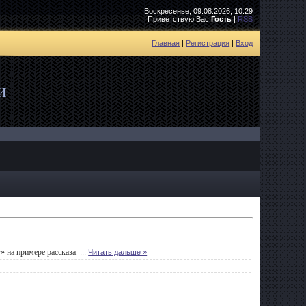
Воскресенье, 09.08.2026, 10:29
Приветствую Вас
Гость
|
RSS
Главная
|
Регистрация
|
Вход
и
» на примере рассказа
...
Читать дальше »