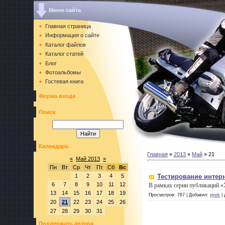
Меню сайта
Главная страница
Информация о сайте
Каталог файлов
Каталог статей
Блог
Фотоальбомы
Гостевая книга
Форма входа
Поиск
Календарь
Главная
»
2013
»
Май
»
21
«
Май 2013
»
Пн
Вт
Ср
Чт
Пт
Сб
Вс
1
2
3
4
5
Тестирование интер
6
7
8
9
10
11
12
В рамках серии публикаций «
13
14
15
16
17
18
19
Просмотров:
767
|
Добавил:
igrek
|
20
21
22
23
24
25
26
27
28
29
30
31
Поддержать автора