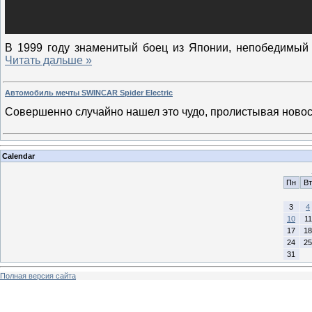
В 1999 году знаменитый боец из Японии, непобедимый
Читать дальше »
Автомобиль мечты SWINCAR Spider Electric
Совершенно случайно нашел это чудо, пролистывая новос
Calendar
Пн
Вт
3
4
10
11
17
18
24
25
31
Полная версия сайта