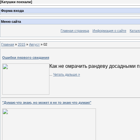
[
Катушки поехали
]
Форма входа
Меню сайта
Главная страница
Информация о сайте
Катал
Главная
»
2015
»
Август
»
02
Ошибки первого свидания
Как не омрачить рандеву досадными 
...
Читать дальше »
"Думаю что знаю, но может я не то знаю что думаю"