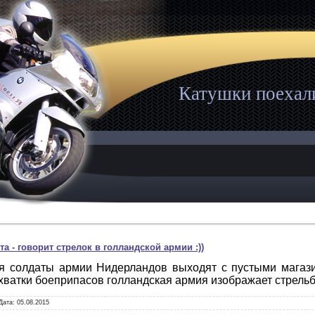
Катушки поехал
а-та - говорит стрелок в голландской армии :))
я солдаты армии Нидерландов выходят с пустыми магазин
нехватки боеприпасов голландская армия изображает стрель
Дата:
05.08.2015