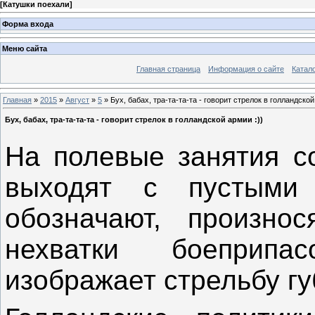
[
Катушки поехали
]
Форма входа
Меню сайта
Главная страница
Информация о сайте
Катал
Главная
»
2015
»
Август
»
5
» Бух, бабах, тра-та-та-та - говорит стрелок в голландской
Бух, бабах, тра-та-та-та - говорит стрелок в голландской армии :))
На полевые занятия с
выходят с пустыми 
обозначают, произнося
нехватки боеприпа
изображает стрельбу г