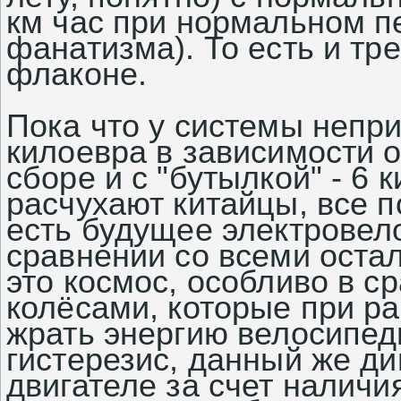
км час при нормальном п
фанатизма). То есть и тр
флаконе.
Пока что у системы непри
килоевра в зависимости о
сборе и с "бутылкой" - 6 
расчухают китайцы, все п
есть будущее электровел
сравнении со всеми ост
это космос, особливо в с
колёсами, которые при р
жрать энергию велосипед
гистерезис, данный же д
двигателе за счет налич