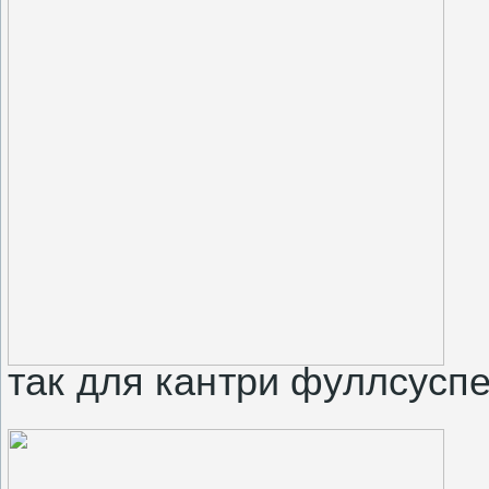
так для кантри фуллсусп