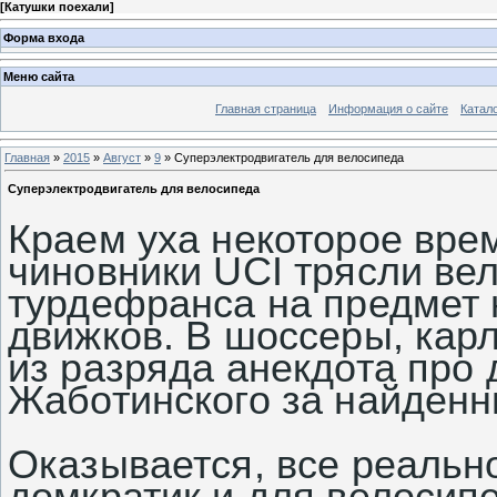
[
Катушки поехали
]
Форма входа
Меню сайта
Главная страница
Информация о сайте
Катал
Главная
»
2015
»
Август
»
9
» Суперэлектродвигатель для велосипеда
Суперэлектродвигатель для велосипеда
Краем уха некоторое врем
чиновники UCI трясли вел
турдефранса на предмет
движков. В шоссеры, карл
из разряда анекдота про
Жаботинского за найденн
Оказывается, все реально
домкратик и для велосип