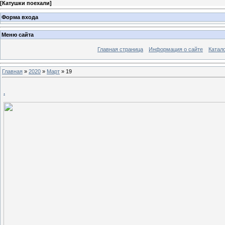
[
Катушки поехали
]
Форма входа
Меню сайта
Главная страница
Информация о сайте
Катал
Главная
»
2020
»
Март
»
19
.