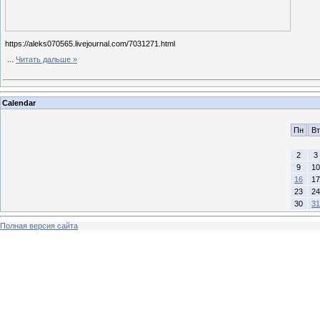
https://aleks070565.livejournal.com/7031271.html
...
Читать дальше »
Calendar
Пн
Вт
2
3
9
10
16
17
23
24
30
31
Полная версия сайта