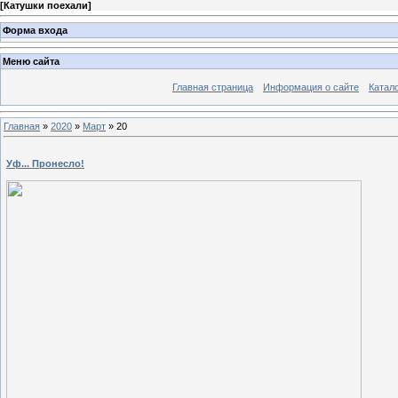
[
Катушки поехали
]
Форма входа
Меню сайта
Главная страница
Информация о сайте
Катал
Главная
»
2020
»
Март
»
20
Уф... Пронесло!