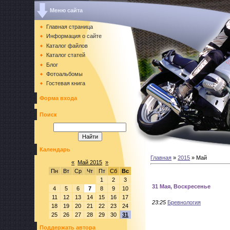
Меню сайта
Главная страница
Информация о сайте
Каталог файлов
Каталог статей
Блог
Фотоальбомы
Гостевая книга
Форма входа
Поиск
Календарь
Главная
»
2015
»
Май
«
Май 2015
»
Пн
Вт
Ср
Чт
Пт
Сб
Вс
1
2
3
31 Мая, Воскресенье
4
5
6
7
8
9
10
11
12
13
14
15
16
17
23:25
Бревнология
18
19
20
21
22
23
24
25
26
27
28
29
30
31
Поддержать автора