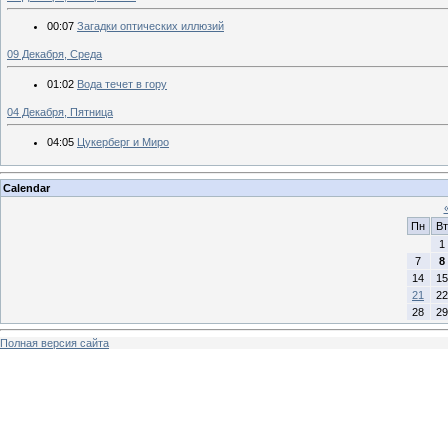
00:07
Загадки оптических иллюзий
09 Декабря, Среда
01:02
Вода течет в гору
04 Декабря, Пятница
04:05
Цукерберг и Миро
Calendar
Пн
Вт
1
7
8
14
15
21
22
28
29
Полная версия сайта