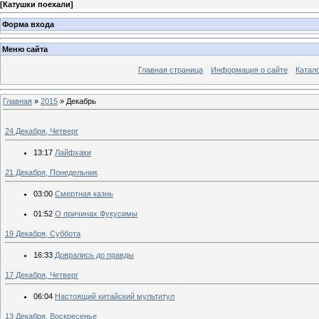
[
Катушки поехали
]
Форма входа
Меню сайта
Главная страница
Информация о сайте
Катал
Главная
»
2015
»
Декабрь
24 Декабря, Четверг
13:17
Лайфхаки
21 Декабря, Понедельник
03:00
Смертная казнь
01:52
О причинах Фукусимы
19 Декабря, Суббота
16:33
Доврались до правды
17 Декабря, Четверг
06:04
Настоящий китайский мультитул
13 Декабря, Воскресенье