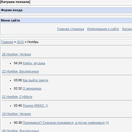
[
Катушки поехали
]
Форма входа
Меню сайта
Главная страница
Информация о сайте
Катал
Главная
»
2015
»
Ноябрь
26 Ноября, Четверг
04:24
Клипы, музыка
22 Ноября, Воскресенье
03:08
Как выйти замуж
02:32
О женщинах
21 Ноября, Суббота
02:46
Разное ИМХО :))
19 Ноября, Четверг
00:38
Понежимся? Сначала понежимся, а потом поженимся )))
08 Ноября, Воскресенье