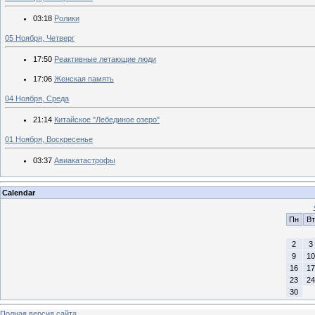
03:18
Ролики
05 Ноября, Четверг
17:50
Реактивные летающие люди
17:06
Женская память
04 Ноября, Среда
21:14
Китайское "Лебединое озеро"
01 Ноября, Воскресенье
03:37
Авиакатастрофы
Calendar
Пн
Вт
2
3
9
10
16
17
23
24
30
Полная версия сайта